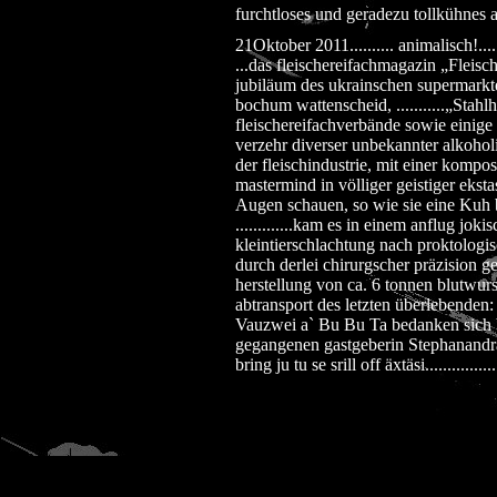
furchtloses und geradezu tollkühne
21Oktober 2011.......... animalisch!.......
...das fleischereifachmagazin „Fleisc
jubiläum des ukrainschen supermarkte
bochum wattenscheid, ...........„Stahlh
fleischereifachverbände sowie einige o
verzehr diverser unbekannter alkohol
der fleischindustrie, mit einer kompos
mastermind in völliger geistiger ekst
Augen schauen, so wie sie eine Kuh 
.............kam es in einem anflug jo
kleintierschlachtung nach proktologisc
durch derlei chirurgscher präzision ger
herstellung von ca. 6 tonnen blutwurs
abtransport des letzten überlebenden:
Vauzwei a` Bu Bu Ta bedanken sich b
gegangenen gastgeberin Stephanandra Sp
bring ju tu se srill off äxtäsi................
© 2024 STAHLHAMSTER