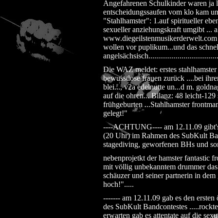
Angefahrenen Schulkinder waren ja lei
entscheidungssaufen vom klo kam und f
"Stahlhamster": 1.auf spiritueller eben
sexueller anziehungskraft umgibt ...
www.diegeilstenmusikerderwelt.com (o
wollen vor puplikum...und das schnell
angelsächsisch...................................
Die WAZ meldet: erstes stahlhamster 
bewusstlose frauen zurück ....bei ihre
blei..., v2a edelnutte un...d m. gold
auf die ohren... Bilanz: 48 leicht-12
frühgeburten ...Stahlhamster frontma
gelegt!"
----ACHTUNG---- am 12.11.09 gibt's d
(20 Uhr) im Rahmen des SubKult Band
stagediving, geworfenen BHs und son
nebenprojetkt der hamster fantastic f
mit völlig unbekanntem drummer das 
schäuzer und seiner partnerin in dem go
hoch!".....
------- am 12.11.09 gab es den ersten
des SubKult Bandcontestes .....rockte
erwarten gab es attentate auf die sex