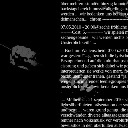
über mehrere stunden hinzog konnten
backstagebereich musste allerdings n
werden ....wir bedanken uns bei den o
deimänschen.... chrom ------------------
07.05.2010 - 20:00@zeche fröhliche 
--------Cost: 5,------------ wir spiel
zechengebäude - wir werden nichts ber
Unsterblichkeit!"....
---Bochum Wattenscheid. 07.05.2010-
war gestern!"...gaben sich die lyrisc
Bezugnehmend auf die kulturhaupstad
eisprung und gaben sich dabei wie g
interpretierten sie werke von marx, 
bachblüten, unter tränen, gestand "ja
wegen suicidierender teeniegroupies
unsterblichkeit..... wir bedanken uns 
-
.... Mülheim… 21 september 2010: s
liebesüberfluteten präsentation der s
und petra… waren grund genug, die fr
verschwanden diverse alltagsgegenst
rentner nach volksmusik vor verblü
bewusstlos in den überfüllten aufwac