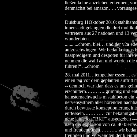
ließen keine anzeichen erkennen, vo
demnächst bei amazon….. vorausgesetzt
-
Duisburg 11Oktober 2010: stahlhamster 
innenstadt gelangten die drei multik
vertretern aus 27 nationen und 13 ver
wundertaten...........................
...........chrom, blei… und der v2a-ed
aufzuschwingen. Wir bedanken uns be
hasspredigern und despoten für ihre e
nehmen die wahl an und werden die m
führen!“ ....chrom
28. mai 2011…tempelbar essen… es sch
einen tag vor dem geplanten auftritt 
-- dennoch war klar, dass es uns geli
erschüttern……. …..grimmig und entsc
hamsternachwuchs m.stahlbeton ein vö
nervensysthem aller hörenden nachhalt
durch bewusste konzeptionierung inte
entfesseln…………. zur bekanntgabe zu
neue leitfaden "BKF" ausgegeben ---
nach der explosion von ca. 40 bierfäs
und freudentränen……….. wir bedanken
freunden und verwandten der kleinnn